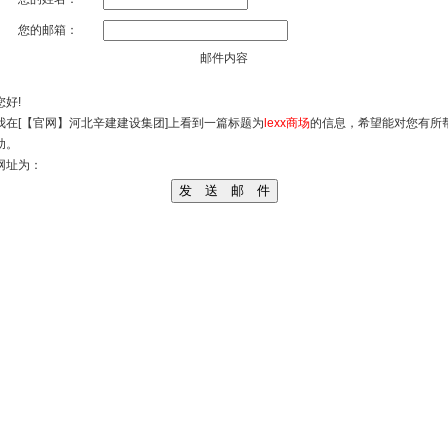
您的邮箱：
邮件内容
您好!
我在
[【官网】河北辛建建设集团]
上看到一篇标题为
lexx商场
的信息，希望能对您有所
助。
网址为：